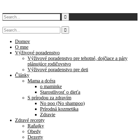
Domov
O mne
Výživové poradenstvo
Výživové poradenstvo pre tehotné, dojčiace a páry
plánujúce rodičovstvo
Výživové poradenstvo pre deti
Články
Mama a dcéra
o maminke
Starostlivosť o dieťa
S prírodou za zdravím
No poo (No shampoo)
Prírodná kozmetika
Zdravie
Zdravé recepty
Raňajky
Obedy
Dezerty