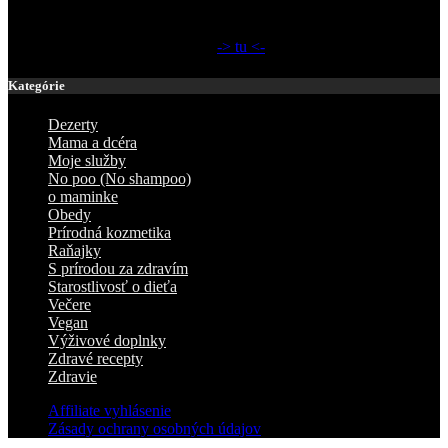
môžu pomôcť moje články o prírodnej kozmetike, no poo,
materstve, atď..veci ktoré som si sama vyskúšala, skúmala a
naštudovala ..bližšie o mne zistíš
-> tu <-
Prajem príjemné čítanie!
Kategórie
Dezerty
Mama a dcéra
Moje služby
No poo (No shampoo)
o maminke
Obedy
Prírodná kozmetika
Raňajky
S prírodou za zdravím
Starostlivosť o dieťa
Večere
Vegan
Výživové doplnky
Zdravé recepty
Zdravie
Affiliate vyhlásenie
Zásady ochrany osobných údajov