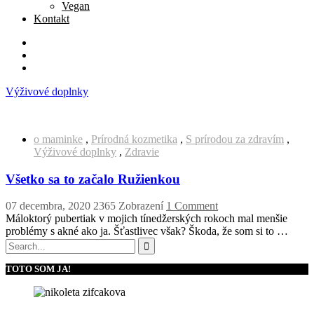
Vegan
Kontakt
Výživové doplnky
o maminke
,
Prírodná kozmetika
,
S prírodou za zdravím
,
Výživové doplnky
,
Zdravie
Všetko sa to začalo Ružienkou
07 decembra, 2020
2365 Zobrazení
1 Comment
Máloktorý pubertiak v mojich tínedžerských rokoch mal menšie
problémy s akné ako ja. Šťastlivec však? Škoda, že som si to …
TOTO SOM JA!