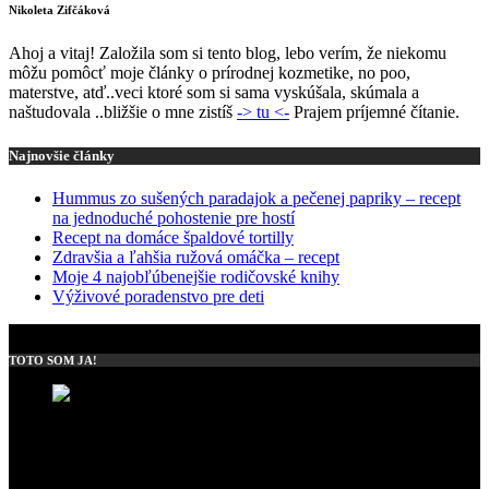
Nikoleta Zifčáková
Ahoj a vitaj! Založila som si tento blog, lebo verím, že niekomu
môžu pomôcť moje články o prírodnej kozmetike, no poo,
materstve, atď..veci ktoré som si sama vyskúšala, skúmala a
naštudovala ..bližšie o mne zistíš
-> tu <-
Prajem príjemné čítanie.
Najnovšie články
Hummus zo sušených paradajok a pečenej papriky – recept
na jednoduché pohostenie pre hostí
Recept na domáce špaldové tortilly
Zdravšia a ľahšia ružová omáčka – recept
Moje 4 najobľúbenejšie rodičovské knihy
Výživové poradenstvo pre deti
TOTO SOM JA!
OSOBNÝ BLOG
Ahoj a vitaj! Založila som si tento blog, lebo verím, že niekomu